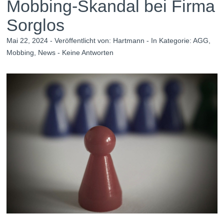
Mobbing-Skandal bei Firma
Sorglos
Mai 22, 2024 - Veröffentlicht von:
Hartmann
- In Kategorie:
AGG
,
Mobbing
,
News
-
Keine Antworten