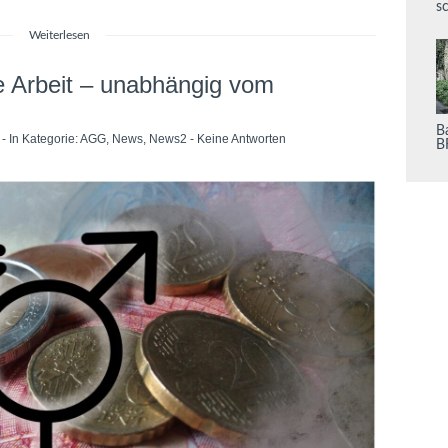
s
Weiterlesen
he Arbeit – unabhängig vom
Ba
- In Kategorie:
AGG
,
News
,
News2
-
Keine Antworten
B