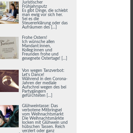
Juristischer
Frühjahrsputz
Es gibt Dinge, die schiebt
man ewig vor sich her.
Sei es die
Steuererklärung oder das
Aufräumen des
[…]
Frohe Ostern!
Ich wünsche allen
Mandant:innen,
Kolleg:innen und
Freunden frohe und
gesegnete Ostertage!
[…]
Von wegen Tanzverbot:
Let‘s Dance!
Während in den Corona-
Jahren der mediale
Aufschrei wegen des bei
Partygängern
gefürchteten
[…]
Glühweintasse: Das
verbotene Mitbringsel
vom Weihnachtsmarkt
Die Weihnachtsmärkte
locken mit Glühwein und
hübschen Tassen. Reich
verziert oder ganz