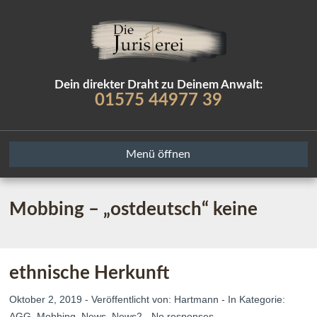
Dein direkter Draht zu Deinem Anwalt:
01575 44977 39
Menü öffnen
Mobbing – „ostdeutsch“ keine
ethnische Herkunft
Oktober 2, 2019 - Veröffentlicht von:
Hartmann
- In Kategorie:
AGG
,
Mobbing
,
News
,
News2
-
No responses