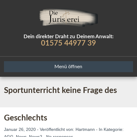
Dein direkter Draht zu Deinem Anwalt:
01575 44977 39
Menü öffnen
Sportunterricht keine Frage des
Geschlechts
Januar 26, 2020 - Veröffentlicht von:
Hartmann
- In Kategorie:
AGG
,
News
,
News2
-
No responses