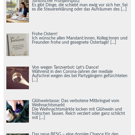
Juristischer Frühjahrsputz
Es gibt Dinge, die schiebt man ewig vor sich her. Sei
es die Steuererklärung oder das Aufräumen des
[…]
Frohe Ostern!
Ich wünsche allen Mandant:innen, Kolleg:innen und
Freunden frohe und gesegnete Ostertage!
[…]
Von wegen Tanzverbot: Let‘s Dance!
Während in den Corona-Jahren der mediale
Aufschrei wegen des bei Partygängern gefürchteten
[…]
Glühweintasse: Das verbotene Mitbringsel vom
Weihnachtsmarkt
Die Weihnachtsmärkte locken mit Glühwein und
hübschen Tassen. Reich verziert oder ganz schlicht
mit
[…]
Das neue BFSG – eine dornige Chance für den