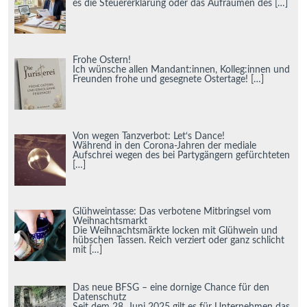
es die Steuererklärung oder das Aufräumen des
[…]
Frohe Ostern!
Ich wünsche allen Mandant:innen, Kolleg:innen und
Freunden frohe und gesegnete Ostertage!
[…]
Von wegen Tanzverbot: Let‘s Dance!
Während in den Corona-Jahren der mediale
Aufschrei wegen des bei Partygängern gefürchteten
[…]
Glühweintasse: Das verbotene Mitbringsel vom
Weihnachtsmarkt
Die Weihnachtsmärkte locken mit Glühwein und
hübschen Tassen. Reich verziert oder ganz schlicht
mit
[…]
Das neue BFSG – eine dornige Chance für den
Datenschutz
Seit dem 28. Juni 2025 gilt es für Unternehmen das