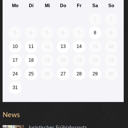
News
Juristischer Frühjahrsputz