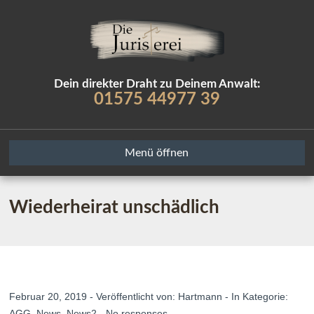
Dein direkter Draht zu Deinem Anwalt:
01575 44977 39
Menü öffnen
Wiederheirat unschädlich
Februar 20, 2019 - Veröffentlicht von:
Hartmann
- In Kategorie:
AGG
,
News
,
News2
-
No responses