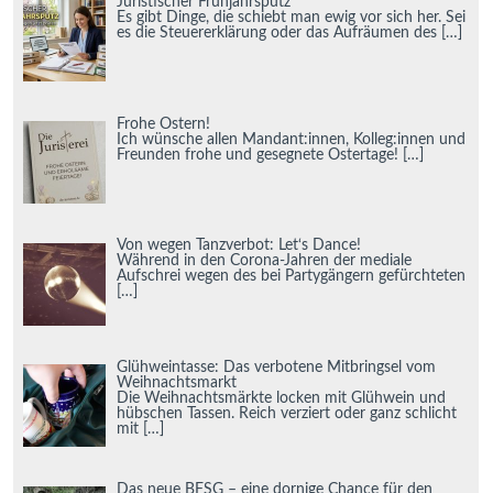
Juristischer Frühjahrsputz
Es gibt Dinge, die schiebt man ewig vor sich her. Sei
es die Steuererklärung oder das Aufräumen des
[…]
Frohe Ostern!
Ich wünsche allen Mandant:innen, Kolleg:innen und
Freunden frohe und gesegnete Ostertage!
[…]
Von wegen Tanzverbot: Let‘s Dance!
Während in den Corona-Jahren der mediale
Aufschrei wegen des bei Partygängern gefürchteten
[…]
Glühweintasse: Das verbotene Mitbringsel vom
Weihnachtsmarkt
Die Weihnachtsmärkte locken mit Glühwein und
hübschen Tassen. Reich verziert oder ganz schlicht
mit
[…]
Das neue BFSG – eine dornige Chance für den