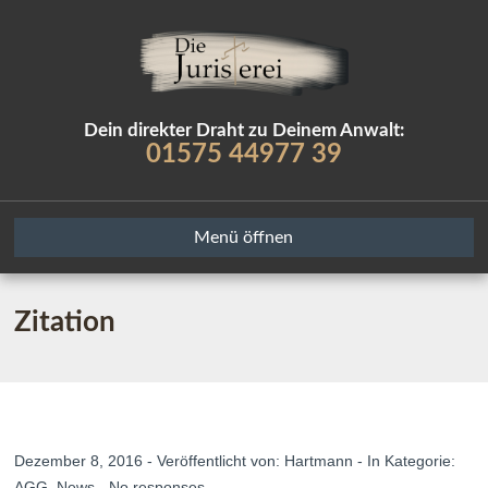
Dein direkter Draht zu Deinem Anwalt:
01575 44977 39
Menü öffnen
Zitation
Dezember 8, 2016 - Veröffentlicht von:
Hartmann
- In Kategorie:
AGG
,
News
-
No responses