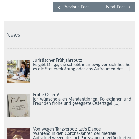
Previous Post
Next Post
News
Juristischer Frühjahrsputz
Es gibt Dinge, die schiebt man ewig vor sich her. Sei
es die Steuererklärung oder das Aufräumen des
[…]
Frohe Ostern!
Ich wünsche allen Mandant:innen, Kolleg:innen und
Freunden frohe und gesegnete Ostertage!
[…]
Von wegen Tanzverbot: Let‘s Dance!
Während in den Corona-Jahren der mediale
Aufschrei wegen des bei Partygängern gefürchteten