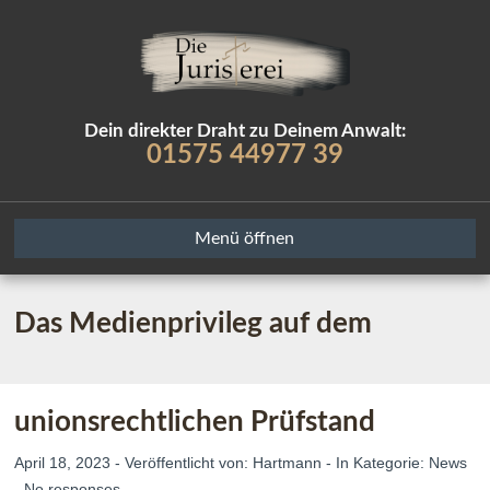
Dein direkter Draht zu Deinem Anwalt:
01575 44977 39
Menü öffnen
Das
Medienprivileg
auf dem
unionsrechtlichen Prüfstand
April 18, 2023 - Veröffentlicht von:
Hartmann
- In Kategorie:
News
-
No responses