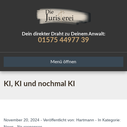
Dein direkter Draht zu Deinem Anwalt:
01575 44977 39
Menü öffnen
KI, KI und nochmal KI
November 20, 2024 - Veröffentlicht von:
Hartmann
- In Kategorie:
News
-
No responses