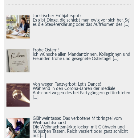
Juristischer Frühjahrsputz
Es gibt Dinge, die schiebt man ewig vor sich her. Sei
es die Steuererklärung oder das Aufräumen des
[…]
Frohe Ostern!
Ich wünsche allen Mandant:innen, Kolleg:innen und
Freunden frohe und gesegnete Ostertage!
[…]
Von wegen Tanzverbot: Let‘s Dance!
Während in den Corona-Jahren der mediale
Aufschrei wegen des bei Partygängern gefürchteten
[…]
Glühweintasse: Das verbotene Mitbringsel vom
Weihnachtsmarkt
Die Weihnachtsmärkte locken mit Glühwein und
hübschen Tassen. Reich verziert oder ganz schlicht
mit
[…]