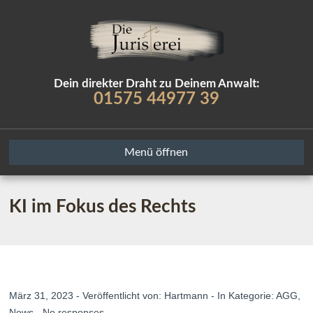
Dein direkter Draht zu Deinem Anwalt:
01575 44977 39
Menü öffnen
KI im Fokus des Rechts
März 31, 2023 - Veröffentlicht von:
Hartmann
- In Kategorie:
AGG
,
News
-
No responses