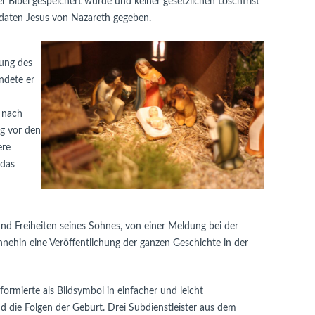
er Bibel gespeichert wurde und keiner gesetzlichen Löschfrist
mdaten Jesus von Nazareth gegeben.
tung des
ndete er
 nach
ag vor den
ere
 das
und Freiheiten seines Sohnes, von einer Meldung bei der
hnehin eine Veröffentlichung der ganzen Geschichte in der
formierte als Bildsymbol in einfacher und leicht
 die Folgen der Geburt. Drei Subdienstleister aus dem