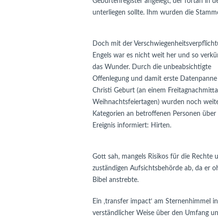
Geburtenregister angelegt, der fortan in d
unterliegen sollte. Ihm wurden die Stam
Doch mit der Verschwiegenheitsverpflich
Engels war es nicht weit her und so verkü
das Wunder. Durch die unbeabsichtigte
Offenlegung und damit erste Datenpanne
Christi Geburt (an einem Freitagnachmitt
Weihnachtsfeiertagen) wurden noch weit
Kategorien an betroffenen Personen über
Ereignis informiert: Hirten.
Gott sah, mangels Risikos für die Rechte 
zuständigen Aufsichtsbehörde ab, da er o
Bibel anstrebte.
Ein ‚transfer impact‘ am Sternenhimmel in
verständlicher Weise über den Umfang und