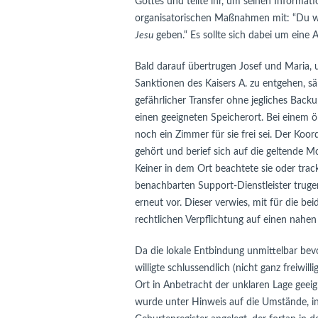
Gottes und teilte ihr, um seinen Informa
organisatorischen Maßnahmen mit: “Du 
Jesu
geben.“ Es sollte sich dabei um eine 
Bald darauf übertrugen Josef und Maria,
Sanktionen des Kaisers A. zu entgehen, s
gefährlicher Transfer ohne jegliches Back
einen geeigneten Speicherort. Bei einem ö
noch ein Zimmer für sie frei sei. Der Koo
gehört und berief sich auf die geltende Mo
Keiner in dem Ort beachtete sie oder trac
benachbarten Support-Dienstleister trugen
erneut vor. Dieser verwies, mit für die bei
rechtlichen Verpflichtung auf einen nahen 
Da die lokale Entbindung unmittelbar bev
willigte schlussendlich (nicht ganz freiwil
Ort in Anbetracht der unklaren Lage gee
wurde unter Hinweis auf die Umstände, in