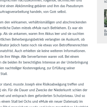
tionspflichten nachzukommen, folgende, technischen und
s
wirst einen Abkömmling gebären und ihm das Pseudonym
Auftragsverarbeitung handeln, von Gott selbst.
 um den wirksamen, verhältnismäßigen und abschreckenden
ämtliche Daten mittels eMule nach Bethlehem. Es war ein
Ba
up. Als sie ankamen, waren ihre Akkus leer und sie suchten
B
rtlichen Beherbergungsbetrieb verlangten sie Auskunft, ob
rdinator jedoch hatte noch nie etwas von Betroffenenrechten
natsfrist. Auch erhielten sie keine weiteren Informationen.
kte ihre Wege. Alle Serverfarmen waren voll. Bei einem
 die beiden ihr berechtigtes Interesse an der Unterbringung
den nachteiliger Kostenregelung, zur Erfüllung seiner
Stall.
or stand, musste Joseph eine Risikoabwägung treffen und
lig) ein. Für die Dauer und Zwecke der Niederkunft schien der
ignet und entsprach dem geforderten Schutzniveau. Und so
 einem Stall bei Ochs und eMule ein neuer Datensatz im