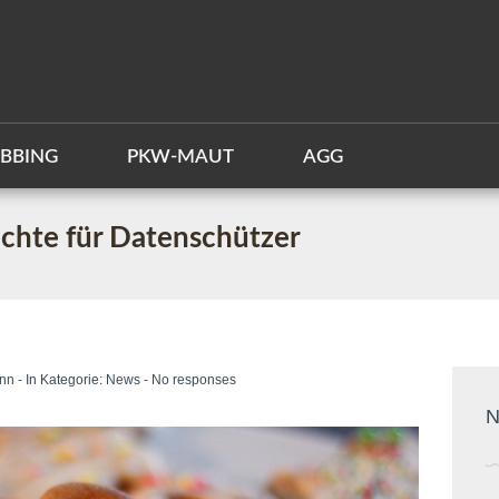
BBING
PKW-MAUT
AGG
chte für Datenschützer
nn
- In Kategorie:
News
-
No responses
N