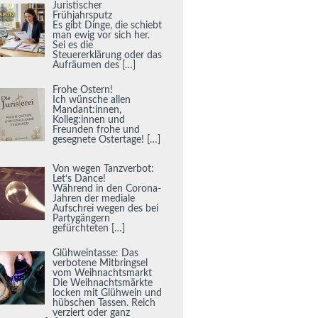
Juristischer
Frühjahrsputz
Es gibt Dinge, die schiebt
man ewig vor sich her.
Sei es die
Steuererklärung oder das
Aufräumen des
[…]
Frohe Ostern!
Ich wünsche allen
Mandant:innen,
Kolleg:innen und
Freunden frohe und
gesegnete Ostertage!
[…]
Von wegen Tanzverbot:
Let‘s Dance!
Während in den Corona-
Jahren der mediale
Aufschrei wegen des bei
Partygängern
gefürchteten
[…]
Glühweintasse: Das
verbotene Mitbringsel
vom Weihnachtsmarkt
Die Weihnachtsmärkte
locken mit Glühwein und
hübschen Tassen. Reich
verziert oder ganz