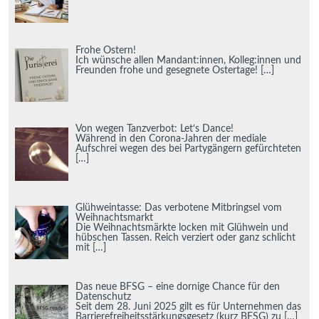
Frohe Ostern!
Ich wünsche allen Mandant:innen, Kolleg:innen und
Freunden frohe und gesegnete Ostertage!
[…]
Von wegen Tanzverbot: Let‘s Dance!
Während in den Corona-Jahren der mediale
Aufschrei wegen des bei Partygängern gefürchteten
[…]
Glühweintasse: Das verbotene Mitbringsel vom
Weihnachtsmarkt
Die Weihnachtsmärkte locken mit Glühwein und
hübschen Tassen. Reich verziert oder ganz schlicht
mit
[…]
Das neue BFSG – eine dornige Chance für den
Datenschutz
Seit dem 28. Juni 2025 gilt es für Unternehmen das
Barrierefreiheitsstärkungsgesetz (kurz BFSG) zu
[…]