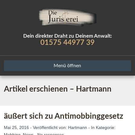
Dein direkter Draht zu Deinem Anwalt:
01575 44977 39
Menü öffnen
Artikel erschienen – Hartmann
äußert sich zu Antimobbinggesetz
Mai 25, 2016 - Veröffentlicht von:
Hartmann
- In Kategorie:
Mobbing
,
News
-
No responses