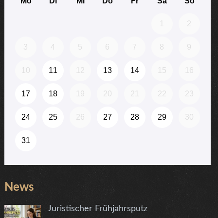
News
Juristischer Frühjahrsputz