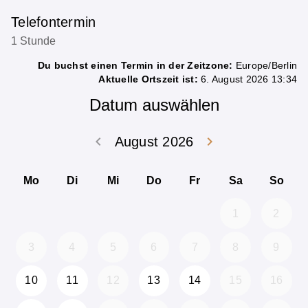
Telefontermin
1 Stunde
Du buchst einen Termin in der Zeitzone:
Europe/Berlin
Aktuelle Ortszeit ist:
6. August 2026 13:34
Datum auswählen
keyboard_arrow_left
keyboard_arrow_right
August 2026
Zurück Juli 202
Weiter
Mo
Di
Mi
Do
Fr
Sa
So
1
2
3
4
5
6
7
8
9
10
11
12
13
14
15
16