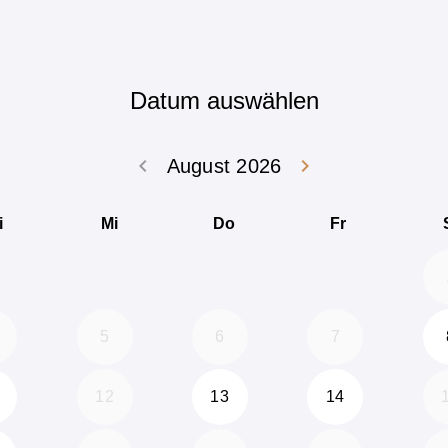
Datum auswählen
keyboard_arrow_left
keyboard_arrow_right
August 2026
Zurück Juli 202
Weiter
i
Mi
Do
Fr
5
6
7
12
13
14