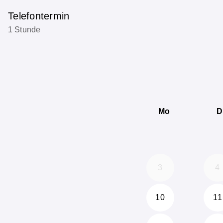
Telefontermin
1 Stunde
Mo
D
3
4
10
11