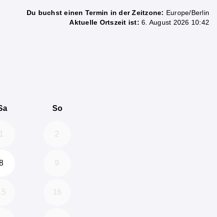
Du buchst einen Termin in der Zeitzone:
Europe/Berlin
Aktuelle Ortszeit ist:
6. August 2026 10:42
6
 September 2026
Sa
So
1
2
8
9
15
16