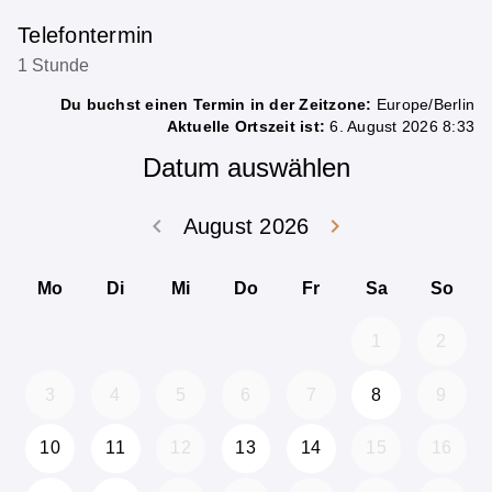
Telefontermin
1 Stunde
Du buchst einen Termin in der Zeitzone:
Europe/Berlin
Aktuelle Ortszeit ist:
6. August 2026 8:33
Datum auswählen
keyboard_arrow_left
keyboard_arrow_right
August 2026
Zurück Juli 202
Weiter
Mo
Di
Mi
Do
Fr
Sa
So
1
2
3
4
5
6
7
8
9
10
11
12
13
14
15
16