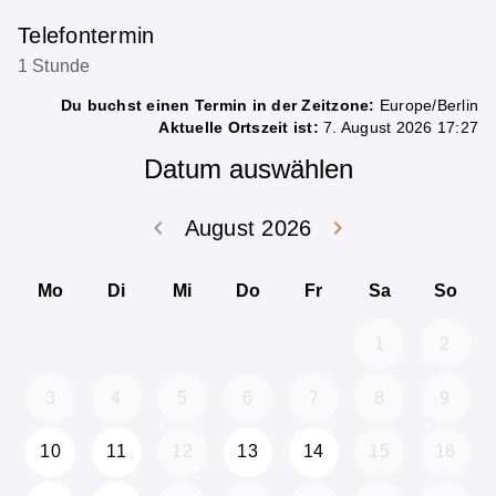
Telefontermin
1 Stunde
Du buchst einen Termin in der Zeitzone:
Europe/Berlin
Aktuelle Ortszeit ist:
7. August 2026 17:27
Datum auswählen
keyboard_arrow_left
keyboard_arrow_right
August 2026
Zurück Juli 202
Weiter
Mo
Di
Mi
Do
Fr
Sa
So
1
2
3
4
5
6
7
8
9
10
11
12
13
14
15
16