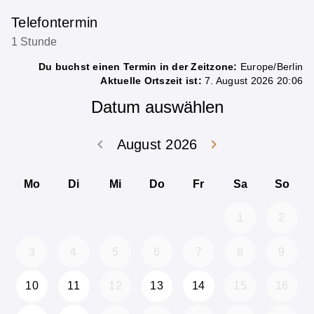
Telefontermin
1 Stunde
Du buchst einen Termin in der Zeitzone:
Europe/Berlin
Aktuelle Ortszeit ist:
7. August 2026 20:06
Datum auswählen
keyboard_arrow_left
keyboard_arrow_right
August 2026
Zurück Juli 202
Weiter
Mo
Di
Mi
Do
Fr
Sa
So
1
2
3
4
5
6
7
8
9
10
11
12
13
14
15
16