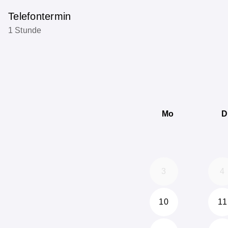
Telefontermin
1 Stunde
Mo
D
3
4
10
11