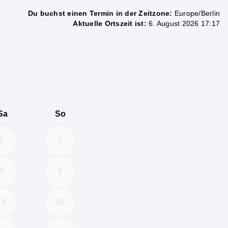
Du buchst einen Termin in der Zeitzone:
Europe/Berlin
Aktuelle Ortszeit ist:
6. August 2026 17:17
6
 September 2026
Sa
So
1
2
8
9
15
16