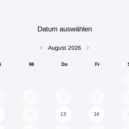
Datum auswählen
keyboard_arrow_left
keyboard_arrow_right
August 2026
Zurück Juli 202
Weiter
i
Mi
Do
Fr
5
6
7
12
13
14