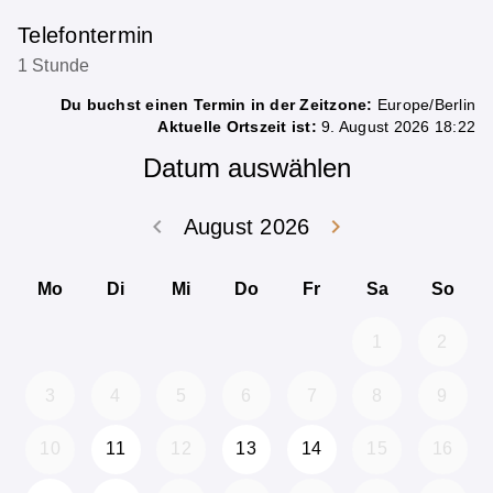
Telefontermin
1 Stunde
Du buchst einen Termin in der Zeitzone:
Europe/Berlin
Aktuelle Ortszeit ist:
9. August 2026 18:22
Datum auswählen
keyboard_arrow_left
keyboard_arrow_right
August 2026
Zurück Juli 202
Weiter
Mo
Di
Mi
Do
Fr
Sa
So
1
2
3
4
5
6
7
8
9
10
11
12
13
14
15
16